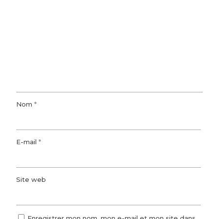
Nom
*
E-mail
*
Site web
Enregistrer mon nom, mon e-mail et mon site dans