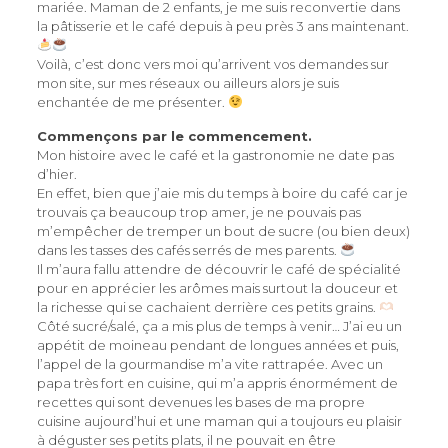
mariée. Maman de 2 enfants, je me suis reconvertie dans
la pâtisserie et le café depuis à peu près 3 ans maintenant.
Voilà, c’est donc vers moi qu’arrivent vos demandes sur
mon site, sur mes réseaux ou ailleurs alors je suis
enchantée de me présenter.
Commençons par le commencement.
Mon histoire avec le café et la gastronomie ne date pas
d’hier.
En effet, bien que j’aie mis du temps à boire du café car je
trouvais ça beaucoup trop amer, je ne pouvais pas
m’empêcher de tremper un bout de sucre (ou bien deux)
dans les tasses des cafés serrés de mes parents.
Il m’aura fallu attendre de découvrir le café de spécialité
pour en apprécier les arômes mais surtout la douceur et
la richesse qui se cachaient derrière ces petits grains.
Côté sucré/salé, ça a mis plus de temps à venir… J’ai eu un
appétit de moineau pendant de longues années et puis,
l’appel de la gourmandise m’a vite rattrapée. Avec un
papa très fort en cuisine, qui m’a appris énormément de
recettes qui sont devenues les bases de ma propre
cuisine aujourd’hui et une maman qui a toujours eu plaisir
à déguster ses petits plats, il ne pouvait en être